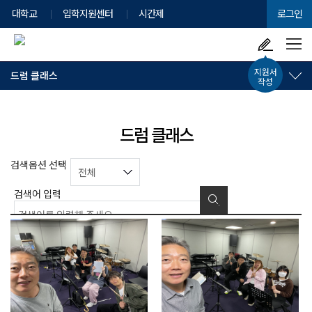
대학교
입학지원센터
시간제
로그인
지원서
드럼 클래스
작성
드럼 클래스
검
검색옵션 선택
색
용
검색어 입력
총
건
46
검색