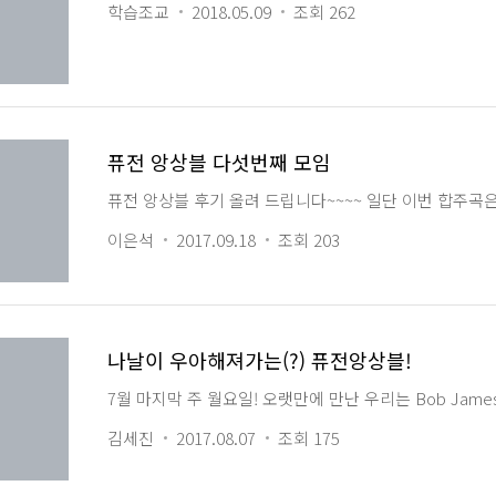
학습조교
2018.05.09
조회 262
퓨전 앙상블 다섯번째 모임
퓨전 앙상블 후기 올려 드립니다~~~~ 일단 이번 합주곡은 Ta
이은석
2017.09.18
조회 203
나날이 우아해져가는(?) 퓨전앙상블!
7월 마지막 주 월요일! 오랫만에 만난 우리는 Bob Ja
김세진
2017.08.07
조회 175