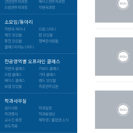
건반연주자과정
베이스연주자과정
드럼연주자과정
작편곡과정
소모임/동아리
작편곡 세미나
드럼 스터디
재즈 앙상블
팝 앙상블
퓨전 앙상블
행복한사람들
클래스피아노스터디
전공영역별 오프라인 클래스
작편곡 클래스
키보드 클래스
드럼 클래스
기타 클래스
베이스 클래스
밴드 앙상블
보컬 앙상블
즉흥연주입문
학과사무실
공지사항
학과일정
학과행사
학과동영상
교수진 동정
재학생 / 졸업생 소식
보도자료