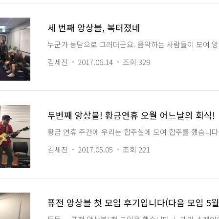
세 번째 앙상블, 복터졌네
누군가 농담으로 그러더군요. 음악하는 사람들이 모여 앙상
김세진
2017.06.14
조회 329
두번째 앙상블! 황금연휴 오월 어느날의 회식!
황금 연휴 주간에 우리는 합주실에 모여 합주를 했습니다.
김세진
2017.05.05
조회 221
퓨전 앙상블 첫 모임 후기입니다(다음 모임 5월