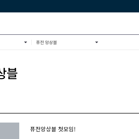
퓨전 앙상블
공유
상블
퓨전앙상블 첫모임!