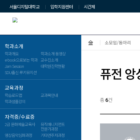
서울디지털대학교
입학지원센터
시간제
HOME
소모임/동아리
글자확대
글자축소
인쇄
학과소개
학과개요
학과소개 동영상
e-book으로보는 학과
교수진소개
Jam Session
대학원진학현황
퓨전 앙
SDU출신 루키뮤지션
교육과정
학습로드맵
교과목안내
검
총
건
6
학과샘플강의
색
용
자격증/수료증
2급 문화예술교육사
뮤직매니지먼트
전문가과정
영상음악심화과정
기타연주자과정