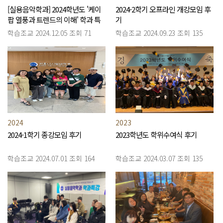
[실용음악학과] 2024학년도 '케이
2024-2학기 오프라인 개강모임 후
팝 열풍과 트렌드의 이해' 학과 특
기
강
학습조교
2024.12.05
조회 71
학습조교
2024.09.23
조회 135
2024
2023
2024-1학기 종강모임 후기
2023학년도 학위수여식 후기
학습조교
2024.07.01
조회 164
학습조교
2024.03.07
조회 135