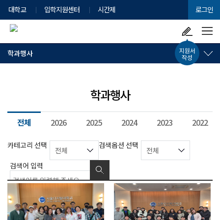
대학교
입학지원센터
시간제
로그인
지원서
학과행사
작성
학과행사
전체
2026
2025
2024
2023
2022
검
카테고리 선택
검색옵션 선택
색
용
검색어 입력
총
건
267
검색